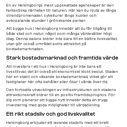
En av Helsingborgs mest uppskattade egenskaper är den
fantastiska närheten till naturen. Här kan du njuta av långa
strandpromenader, cykelturer längs kusten och
avkopplande stunder i grönskande parker.
Att bygga hus i Helsingborg innebär att du får tillgång till
både stad och natur, något som många värdesätter högt
idag. Denna balans bidrar inte bara till en bättre livskvalitet,
utan gör också området extra attraktivt på
bostadsmarknaden.
Stark bostadsmarknad och framtida värde
Att investera i ett hus i Helsingborg är inte bara ett
livsstilsval, det är också ett ekonomiskt klokt beslut. Staden
har en stabil och växande bostadsmarknad, vilket gör att
fastigheter här ofta behåller eller ökar i värde över tid.
Den fortsatta utvecklingen av infrastrukturen och stadens
attraktionskraft bidrar till en positiv framtidsprognos. För
dig som planerar att bygga nytt innebär detta en trygg
investering med goda möjligheter till värdeökning.
Ett rikt stadsliv och god livskvalitet
Helsingborg erbjuder ett levande stadsliv med ett brett