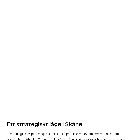
Ett strategiskt läge i Skåne
Helsingborgs geografiska läge är en av stadens största
fördelar. Med närhet till både Danmark och kontinenten