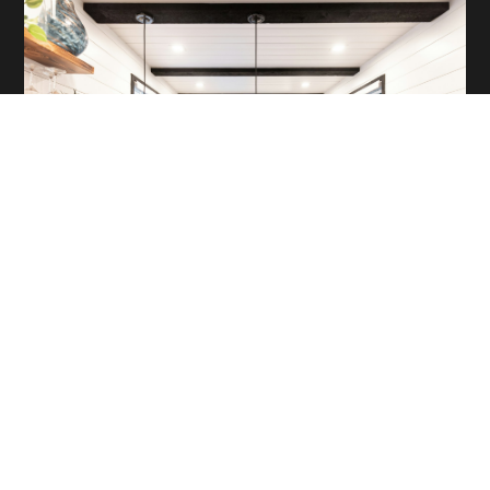
Renovering
Smartare kvadratmeter – hur du får mer
ut av dina ytor i Helsingborg