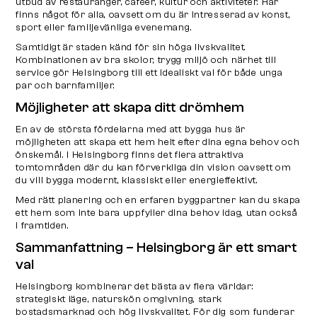
utbud av restauranger, caféer, kultur och aktiviteter. Här
finns något för alla, oavsett om du är intresserad av konst,
sport eller familjevänliga evenemang.
Samtidigt är staden känd för sin höga livskvalitet.
Kombinationen av bra skolor, trygg miljö och närhet till
service gör Helsingborg till ett idealiskt val för både unga
par och barnfamiljer.
Möjligheter att skapa ditt drömhem
En av de största fördelarna med att bygga hus är
möjligheten att skapa ett hem helt efter dina egna behov och
önskemål. I Helsingborg finns det flera attraktiva
tomtområden där du kan förverkliga din vision oavsett om
du vill bygga modernt, klassiskt eller energieffektivt.
Med rätt planering och en erfaren byggpartner kan du skapa
ett hem som inte bara uppfyller dina behov idag, utan också
i framtiden.
Sammanfattning – Helsingborg är ett smart
val
Helsingborg kombinerar det bästa av flera världar:
strategiskt läge, naturskön omgivning, stark
bostadsmarknad och hög livskvalitet. För dig som funderar