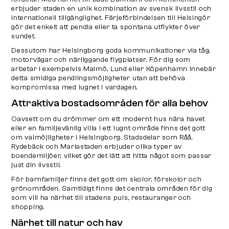
erbjuder staden en unik kombination av svensk livsstil och
internationell tillgänglighet. Färjeförbindelsen till Helsingör
gör det enkelt att pendla eller ta spontana utflykter över
sundet.
Dessutom har Helsingborg goda kommunikationer via tåg,
motorvägar och närliggande flygplatser. För dig som
arbetar i exempelvis Malmö, Lund eller Köpenhamn innebär
detta smidiga pendlingsmöjligheter utan att behöva
kompromissa med lugnet i vardagen.
Attraktiva bostadsområden för alla behov
Oavsett om du drömmer om ett modernt hus nära havet
eller en familjevänlig villa i ett lugnt område finns det gott
om valmöjligheter i Helsingborg. Stadsdelar som Råå,
Rydebäck och Mariastaden erbjuder olika typer av
boendemiljöer, vilket gör det lätt att hitta något som passar
just din livsstil.
För barnfamiljer finns det gott om skolor, förskolor och
grönområden. Samtidigt finns det centrala områden för dig
som vill ha närhet till stadens puls, restauranger och
shopping.
Närhet till natur och hav